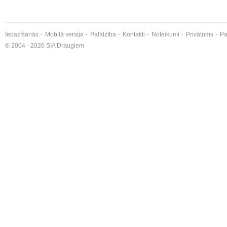
Iepazīšanās
Mobilā versija
Palīdzība
Kontakti
Noteikumi
Privātums
Pa
© 2004 - 2026 SIA Draugiem