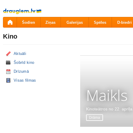
Pāriet
uz
saturu
Šodien
Ziņas
Galerijas
Spēles
D-biedri
Kino
Aktuāli
Šobrīd kino
Drīzumā
Visas filmas
Maikls
Kinoteātros no 22. aprīļa
Drāma