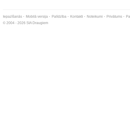
Iepazīšanās
Mobilā versija
Palīdzība
Kontakti
Noteikumi
Privātums
Pa
© 2004 - 2026 SIA Draugiem