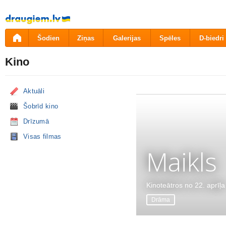
Pāriet
uz
saturu
Šodien
Ziņas
Galerijas
Spēles
D-biedri
Kino
Aktuāli
Šobrīd kino
Drīzumā
Visas filmas
Maikls
Kinoteātros no 22. aprīļa
Drāma