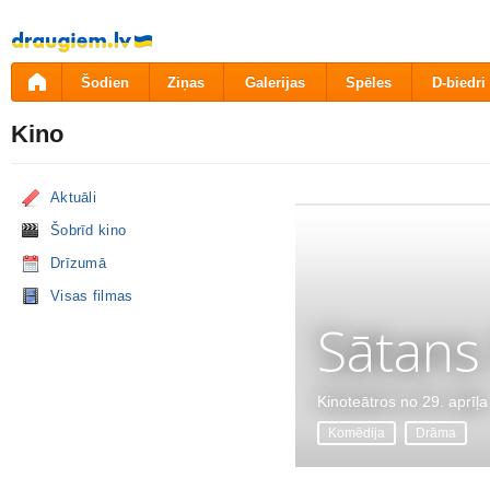
Pāriet
uz
saturu
Šodien
Ziņas
Galerijas
Spēles
D-biedri
Kino
Aktuāli
Šobrīd kino
Drīzumā
Visas filmas
Sātans
Kinoteātros no 29. aprīļa
Komēdija
Drāma