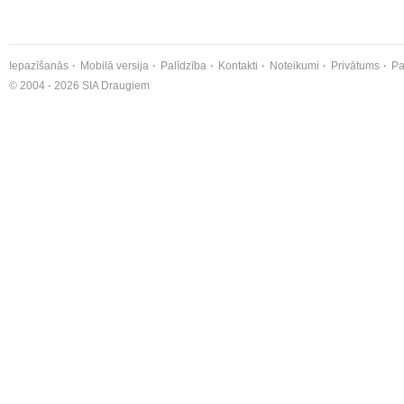
Iepazīšanās
Mobilā versija
Palīdzība
Kontakti
Noteikumi
Privātums
Pa
© 2004 - 2026 SIA Draugiem