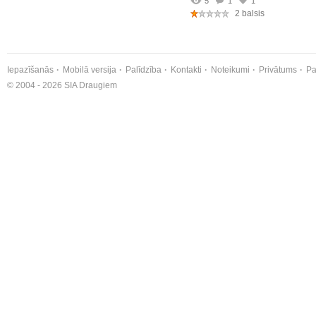
5
1
1
2 balsis
Iepazīšanās
Mobilā versija
Palīdzība
Kontakti
Noteikumi
Privātums
Pa
© 2004 - 2026 SIA Draugiem