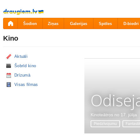
Pāriet
uz
saturu
Šodien
Ziņas
Galerijas
Spēles
D-biedri
Kino
Aktuāli
Šobrīd kino
Drīzumā
Visas filmas
Odisej
Kinoteātros no 17. jūlija
Piedzīvojumu
Fantasti