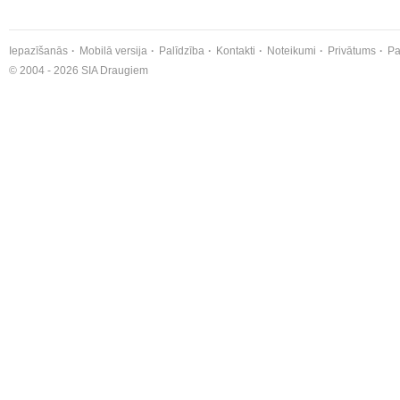
Iepazīšanās
Mobilā versija
Palīdzība
Kontakti
Noteikumi
Privātums
Pa
© 2004 - 2026 SIA Draugiem