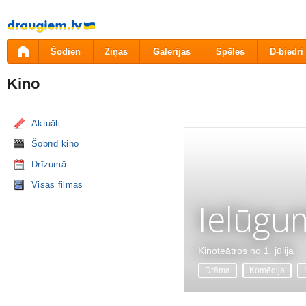
Pāriet
uz
saturu
Šodien
Ziņas
Galerijas
Spēles
D-biedri
Kino
Aktuāli
Šobrīd kino
Drīzumā
Visas filmas
Ielūgu
Kinoteātros no 1. jūlija
Drāma
Komēdija