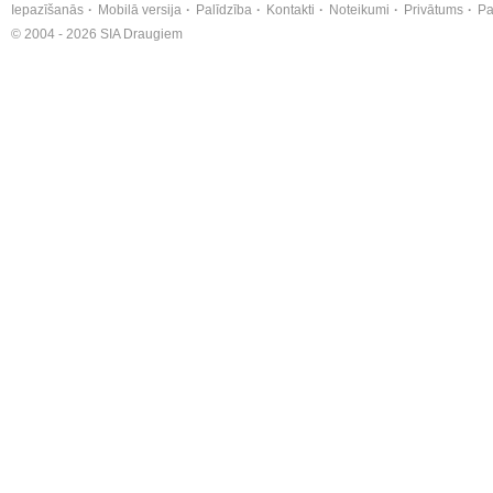
Iepazīšanās
Mobilā versija
Palīdzība
Kontakti
Noteikumi
Privātums
Pa
© 2004 - 2026 SIA Draugiem