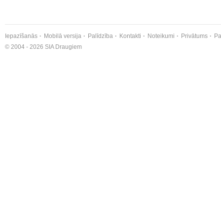
Iepazīšanās
Mobilā versija
Palīdzība
Kontakti
Noteikumi
Privātums
Pa
© 2004 - 2026 SIA Draugiem