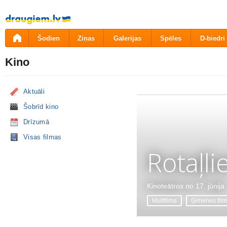
Pāriet
uz
saturu
Šodien
Ziņas
Galerijas
Spēles
D-biedri
Kino
Aktuāli
Šobrīd kino
Drīzumā
Visas filmas
Rotaļli
Kinoteātros no 17. jūnija
Multfilma
Ģimenes fil