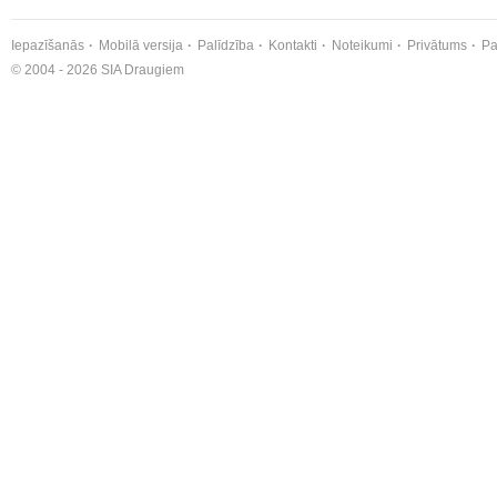
Iepazīšanās
Mobilā versija
Palīdzība
Kontakti
Noteikumi
Privātums
Pa
© 2004 - 2026 SIA Draugiem