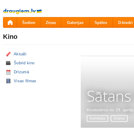
Pāriet
uz
saturu
Šodien
Ziņas
Galerijas
Spēles
D-biedri
Kino
Aktuāli
Šobrīd kino
Drīzumā
Visas filmas
Sātans
Kinoteātros no 29. aprīļa
Komēdija
Drāma