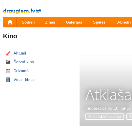
Pāriet
uz
saturu
Šodien
Ziņas
Galerijas
Spēles
D-biedri
Kino
Aktuāli
Šobrīd kino
Drīzumā
Visas filmas
Atklāš
Kinoteātros no 10. jūnija
Zinātniskā fantastika
Tr