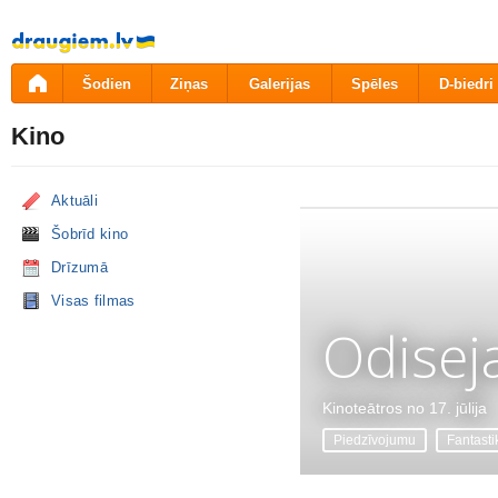
Pāriet
uz
saturu
Šodien
Ziņas
Galerijas
Spēles
D-biedri
Kino
Aktuāli
Šobrīd kino
Drīzumā
Visas filmas
Odisej
Kinoteātros no 17. jūlija
Piedzīvojumu
Fantasti