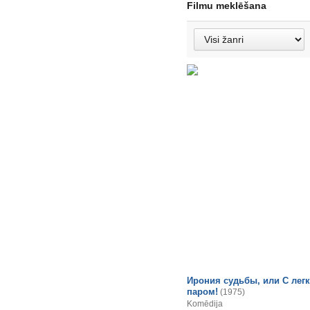
Filmu meklēšana
Ирония судьбы, или С лег
паром!
(1975)
Komēdija