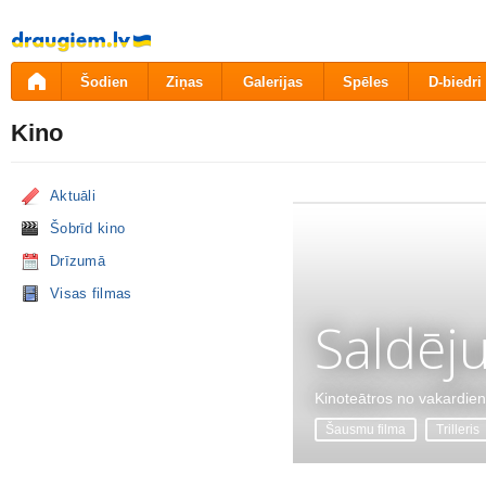
Pāriet
uz
saturu
Šodien
Ziņas
Galerijas
Spēles
D-biedri
Kino
Aktuāli
Šobrīd kino
Drīzumā
Visas filmas
Saldēj
Kinoteātros no vakardie
Šausmu filma
Trilleris