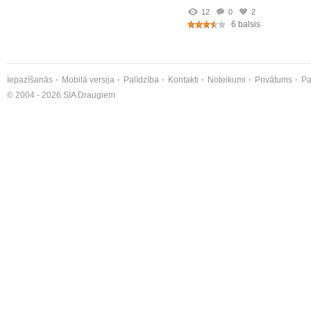
12
0
2
6 balsis
Iepazīšanās
Mobilā versija
Palīdzība
Kontakti
Noteikumi
Privātums
Pa
© 2004 - 2026 SIA Draugiem