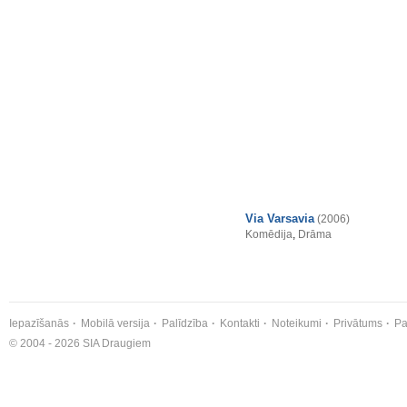
Via Varsavia
(2006)
Komēdija
,
Drāma
Iepazīšanās
Mobilā versija
Palīdzība
Kontakti
Noteikumi
Privātums
Pa
© 2004 - 2026 SIA Draugiem