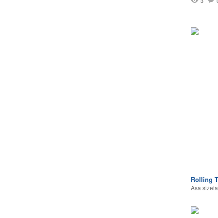
3
Rolling 
Asa sižeta