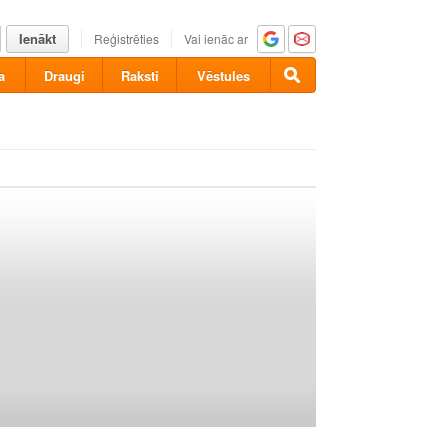
Ienākt
Reģistrēties
Vai ienāc ar
a
Draugi
Raksti
Vēstules