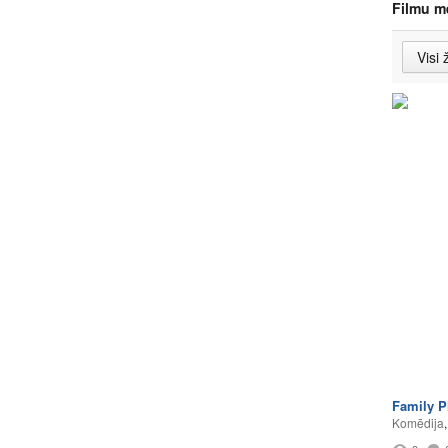
Filmu m
Family P
Komēdija