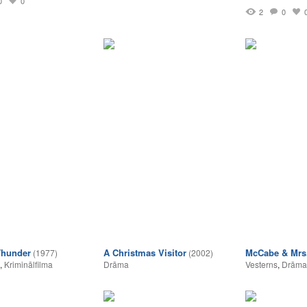
0
0
2
0
Thunder
A Christmas Visitor
McCabe & Mrs.
(1977)
(2002)
,
Kriminālfilma
Drāma
Vesterns
,
Drāma