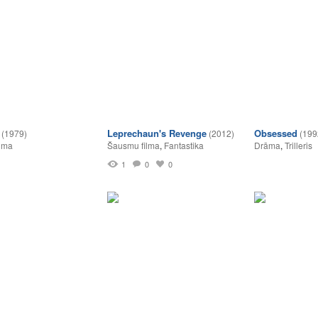
Leprechaun's Revenge
Obsessed
(1979)
(2012)
(199
lma
Šausmu filma
,
Fantastika
Drāma
,
Trilleris
1
0
0