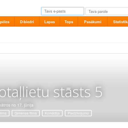
pēles
D-biedri
Lapas
Tops
Pasākumi
Statistik
otaļlietu stāsts 5
eātros no 17. jūnija
filma
Ģimenes filma
Komēdija
Piedzīvojumu