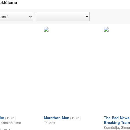
eklēšana
lot
Marathon Man
The Bad News 
(1976)
(1976)
Breaking Trai
,
Kriminālfilma
Trilleris
Komēdija
,
Ģimen