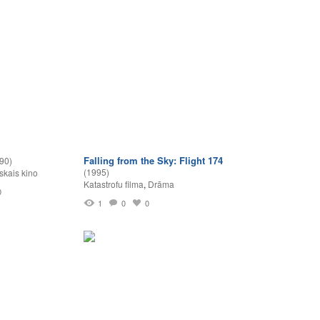
Falling from the Sky: Flight 174
90)
(1995)
skais kino
Katastrofu filma
,
Drāma
0
1
0
0