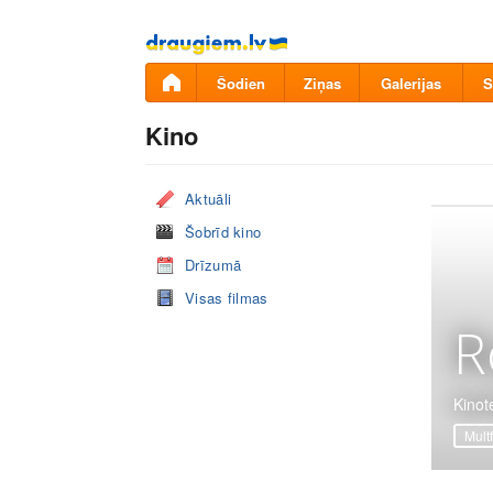
Pāriet
uz
saturu
Šodien
Ziņas
Galerijas
S
Kino
Aktuāli
Šobrīd kino
Drīzumā
Visas filmas
R
Kinot
Mult