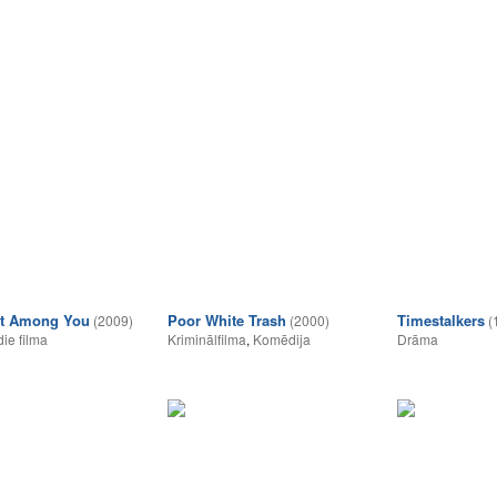
st Among You
Poor White Trash
Timestalkers
(2009)
(2000)
(
die filma
Kriminālfilma
,
Komēdija
Drāma