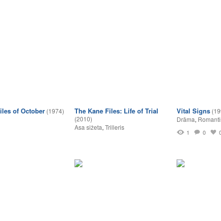
iles of October
The Kane Files: Life of Trial
Vital Signs
(1974)
(19
(2010)
Drāma
,
Romanti
Asa sižeta
,
Trilleris
1
0