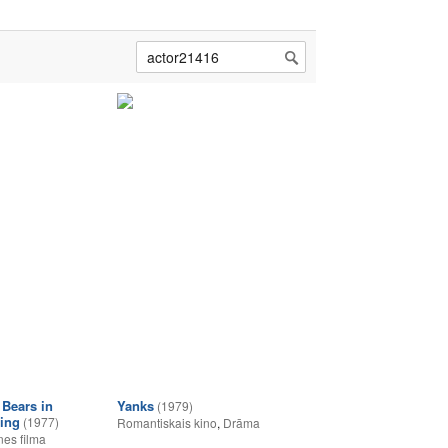
Bears in
Yanks
(1979)
ning
(1977)
Romantiskais kino
,
Drāma
es filma