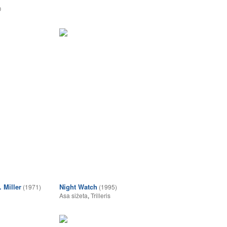
0
 Miller
Night Watch
(1971)
(1995)
Asa sižeta
,
Trilleris