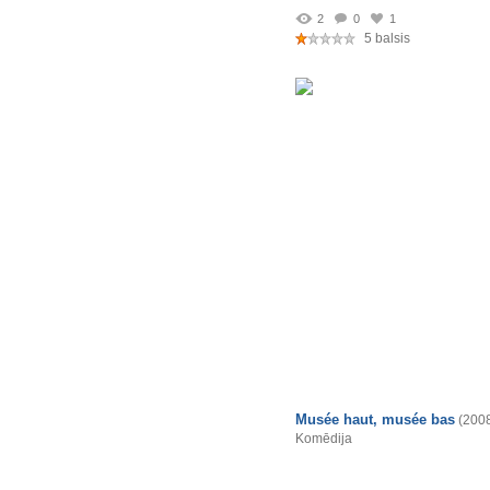
2
0
1
5 balsis
Musée haut, musée bas
(200
Komēdija