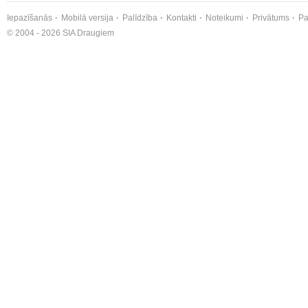
Iepazīšanās
Mobilā versija
Palīdzība
Kontakti
Noteikumi
Privātums
Pa
© 2004 - 2026 SIA Draugiem