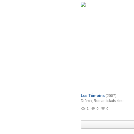
Les Témoins
(2007)
Drāma
,
Romantiskais kino
1
0
0