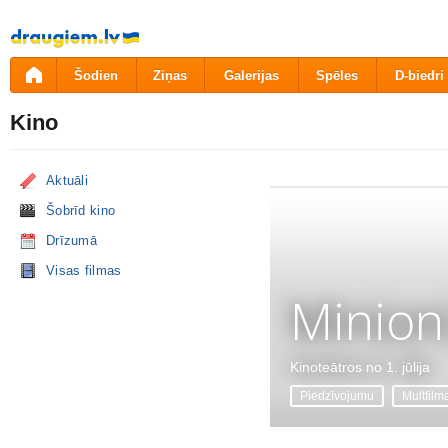
Pāriet
uz
saturu
Šodien
Ziņas
Galerijas
Spēles
D-biedri
Kino
Aktuāli
Šobrīd kino
Drīzumā
Visas filmas
Minion
Kinoteātros no 1. jūlija
Piedzīvojumu
Multfilm