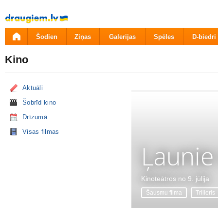
Pāriet
uz
saturu
Šodien
Ziņas
Galerijas
Spēles
D-biedri
Kino
Aktuāli
Šobrīd kino
Drīzumā
Visas filmas
Ļaunie
Kinoteātros no 9. jūlija
Šausmu filma
Trilleris