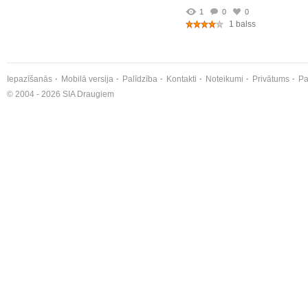
1
0
0
1 balss
Iepazīšanās
Mobilā versija
Palīdzība
Kontakti
Noteikumi
Privātums
Pa
© 2004 - 2026 SIA Draugiem