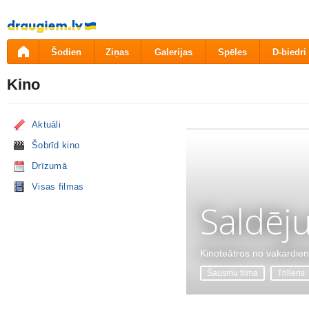
Pāriet
uz
saturu
Šodien
Ziņas
Galerijas
Spēles
D-biedri
Kino
Aktuāli
Šobrīd kino
Drīzumā
Visas filmas
Saldēj
Kinoteātros no vakardie
Šausmu filma
Trilleris