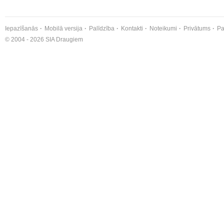
Iepazīšanās
Mobilā versija
Palīdzība
Kontakti
Noteikumi
Privātums
Pa
© 2004 - 2026 SIA Draugiem