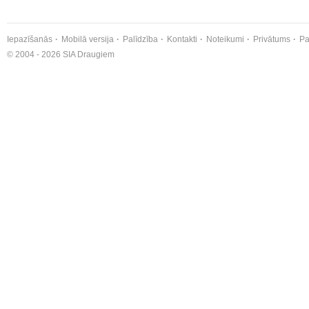
Iepazīšanās
Mobilā versija
Palīdzība
Kontakti
Noteikumi
Privātums
Pa
© 2004 - 2026 SIA Draugiem