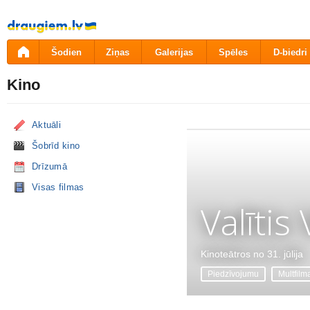
Pāriet
uz
saturu
Šodien
Ziņas
Galerijas
Spēles
D-biedri
Kino
Aktuāli
Šobrīd kino
Drīzumā
Visas filmas
Valītis
Kinoteātros no 31. jūlija
Piedzīvojumu
Multfilm