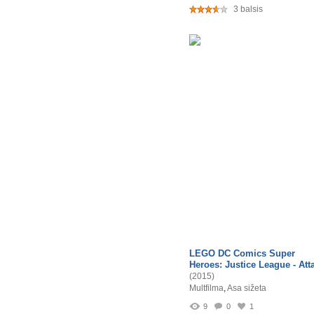
3 balsis
LEGO DC Comics Super
Heroes: Justice League - At
(2015)
Multfilma
,
Asa sižeta
9
0
1