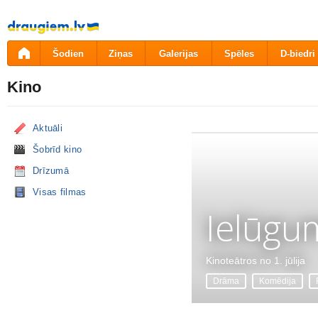
Pāriet
uz
saturu
Šodien
Ziņas
Galerijas
Spēles
D-biedri
Kino
Aktuāli
Šobrīd kino
Drīzumā
Visas filmas
Ielūgu
Kinoteātros no 1. jūlija
Drāma
Komēdija