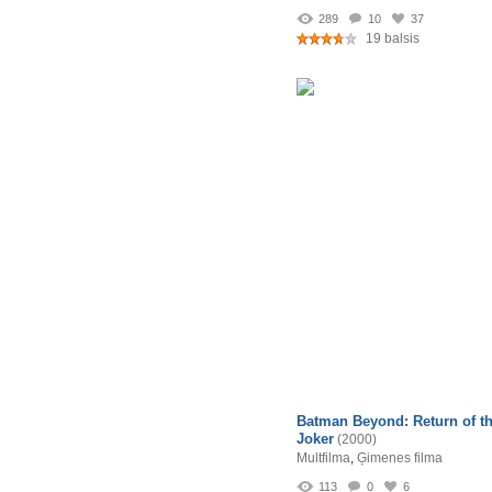
289
10
37
19 balsis
Batman Beyond: Return of t
Joker
(2000)
Multfilma
,
Ģimenes filma
113
0
6