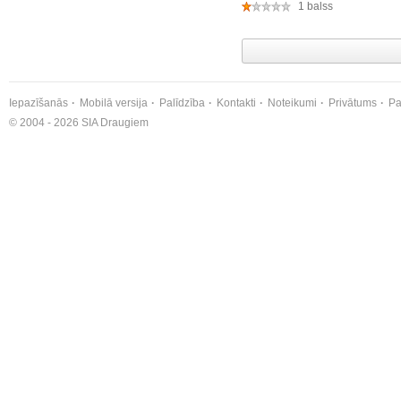
1 balss
Iepazīšanās
Mobilā versija
Palīdzība
Kontakti
Noteikumi
Privātums
Pa
© 2004 - 2026 SIA Draugiem