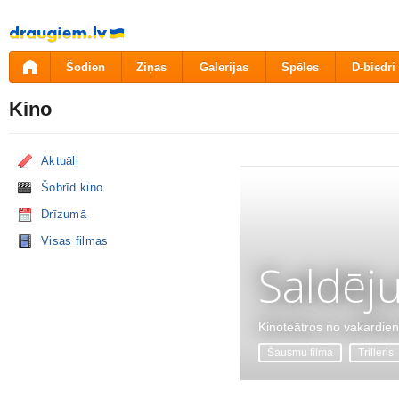
Pāriet
uz
saturu
Šodien
Ziņas
Galerijas
Spēles
D-biedri
Kino
Aktuāli
Šobrīd kino
Drīzumā
Visas filmas
Saldēj
Kinoteātros no vakardie
Šausmu filma
Trilleris