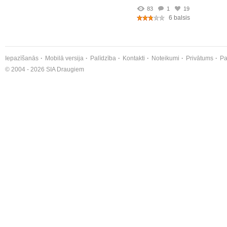
83
1
19
6 balsis
Iepazīšanās
Mobilā versija
Palīdzība
Kontakti
Noteikumi
Privātums
Pa
© 2004 - 2026 SIA Draugiem