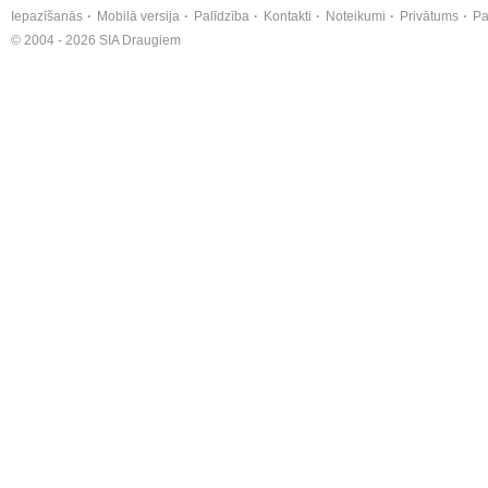
Iepazīšanās
Mobilā versija
Palīdzība
Kontakti
Noteikumi
Privātums
Pa
© 2004 - 2026 SIA Draugiem