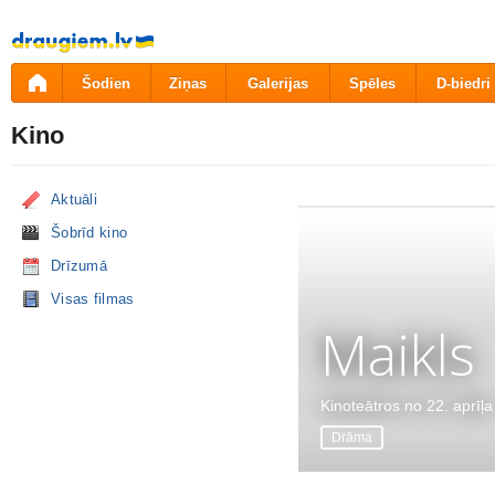
Pāriet
uz
saturu
Šodien
Ziņas
Galerijas
Spēles
D-biedri
Kino
Aktuāli
Šobrīd kino
Drīzumā
Visas filmas
Maikls
Kinoteātros no 22. aprīļa
Drāma