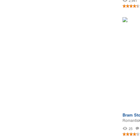
2,941
Bram Sto
Romantisk
25