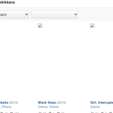
eklēšana
obeža
Black Swan
Girl, Interrupt
(2013)
(2010)
,
Trilleris
Drāma
,
Trilleris
Drāma