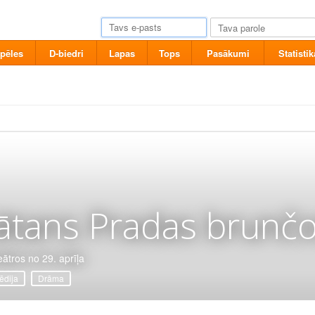
pēles
D-biedri
Lapas
Tops
Pasākumi
Statistik
ātans Pradas brunčo
eātros no 29. aprīļa
dija
Drāma