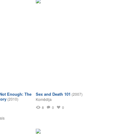
Not Enough: The
Sex and Death 101
(2007)
tory
(2010)
Komēdija
8
0
0
1
sis