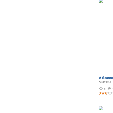
A Scanne
Multfilma
5