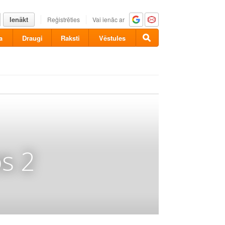
Ienākt
Reģistrēties
Vai ienāc ar
a
Draugi
Raksti
Vēstules
s 2