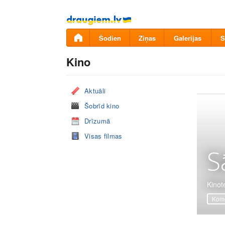
Pāriet
uz
saturu
Šodien
Ziņas
Galerijas
S
Kino
Aktuāli
Šobrīd kino
Drīzumā
Visas filmas
S
Kinot
Komē