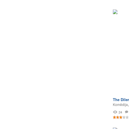
The Dil
Komēdija
24