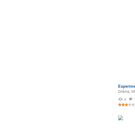
Experime
Drāma
,
Vē
4