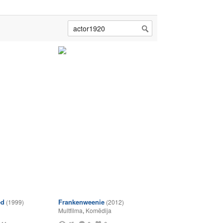
ed
Frankenweenie
(1999)
(2012)
Multfilma
,
Komēdija