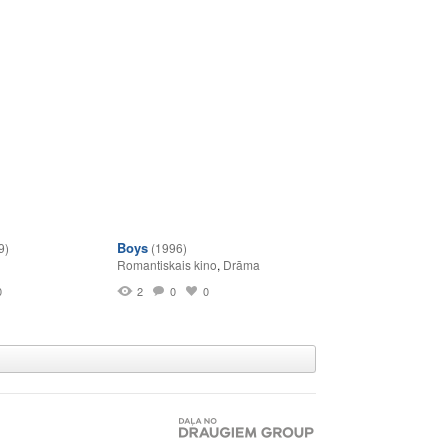
Boys
9)
(1996)
Romantiskais kino
,
Drāma
0
2
0
0