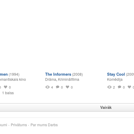
omen
The Informers
Stay Cool
(1994)
(2008)
(200
mantiskais kino
Drāma
,
Kriminālfilma
Komēdija
0
0
4
0
0
2
0
1 balss
Vairāk
kumi
Privātums
Par mums
Darbs