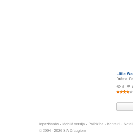
Little W
Drāma
,
Ro
5
Iepazīšanās
Mobilā versija
Palīdzība
Kontakti
Notei
© 2004 - 2026 SIA Draugiem