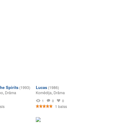
he Spirits
Lucas
(1993)
(1986)
no
,
Drāma
Komēdija
,
Drāma
1
1
0
0
sis
1 balss