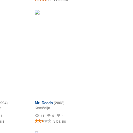
Mr. Deeds
1994)
(2002)
a
Komēdija
1
11
0
1
sis
3 balsis