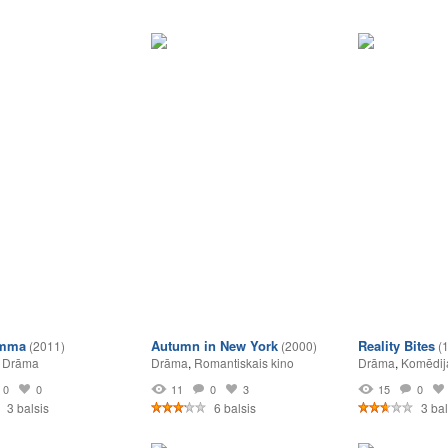
emma
Autumn in New York
Reality Bites
(2011)
(2000)
(
,
Drāma
Drāma
,
Romantiskais kino
Drāma
,
Komēdij
0
0
11
0
3
15
0
3 balsis
6 balsis
3 bal