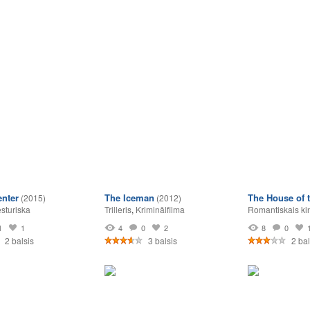
nter
The Iceman
The House of t
(2015)
(2012)
sturiska
Trilleris
,
Kriminālfilma
Romantiskais ki
1
1
4
0
2
8
0
2 balsis
3 balsis
2 bal