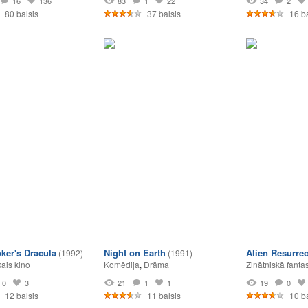
16
136
83
1
22
34
2
80 balsis
37 balsis
16 ba
ker's Dracula
Night on Earth
Alien Resurrec
(1992)
(1991)
ais kino
Komēdija
,
Drāma
Zinātniskā fantas
0
3
21
1
1
19
0
12 balsis
11 balsis
10 ba