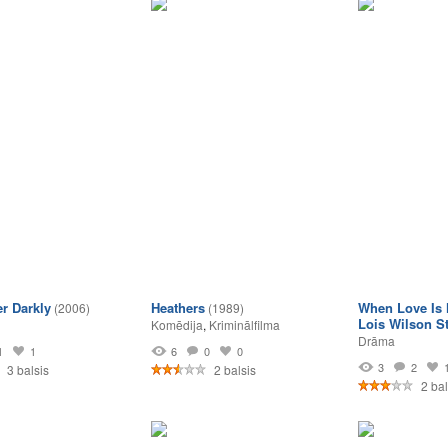
r Darkly
Heathers
When Love Is 
(2006)
(1989)
Lois Wilson S
Komēdija
,
Kriminālfilma
Drāma
1
1
6
0
0
3
2
3 balsis
2 balsis
2 bal