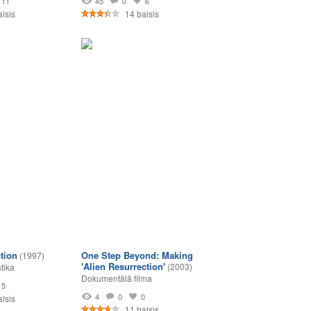
11
45
0
6
lsis
14 balsis
tion
One Step Beyond: Making
(1997)
'Alien Resurrection'
(2003)
tika
Dokumentālā filma
5
4
0
0
lsis
11 balsis