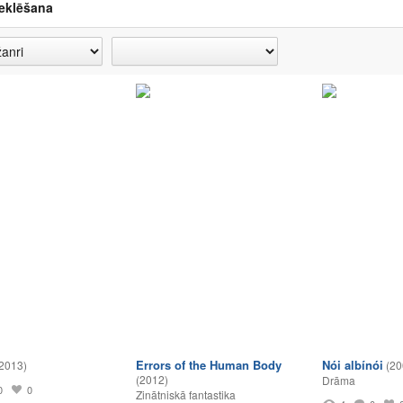
eklēšana
Errors of the Human Body
Nói albínói
2013)
(20
(2012)
Drāma
0
0
Zinātniskā fantastika