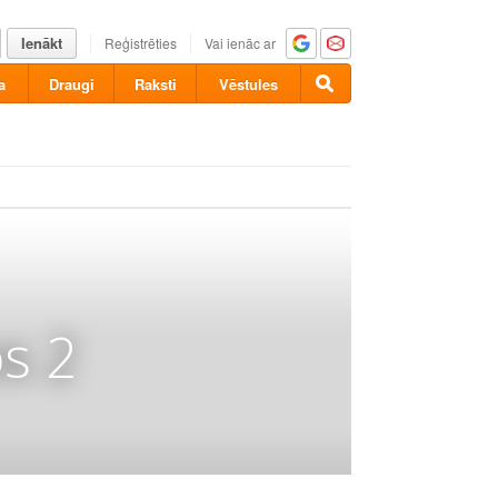
Ienākt
Reģistrēties
Vai ienāc ar
a
Draugi
Raksti
Vēstules
s 2