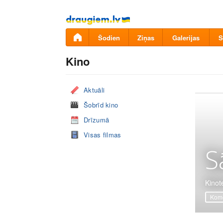
Pāriet
uz
saturu
Šodien
Ziņas
Galerijas
S
Kino
Aktuāli
Šobrīd kino
Drīzumā
Visas filmas
S
Kinot
Komē