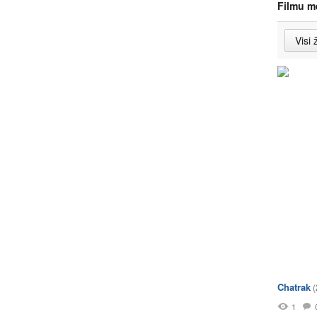
Filmu m
Chatrak
(
1