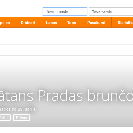
pēles
D-biedri
Lapas
Tops
Pasākumi
Statistik
ātans Pradas brunčo
eātros no 29. aprīļa
dija
Drāma