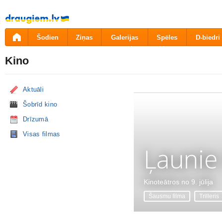
Pāriet
uz
saturu
Šodien
Ziņas
Galerijas
Spēles
D-biedri
Kino
Aktuāli
Šobrīd kino
Drīzumā
Visas filmas
Ļaunie
Kinoteātros no 9. jūlija
Šausmu filma
Trilleris