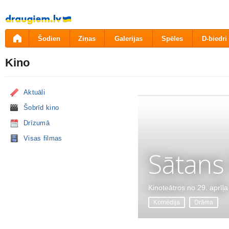
Pāriet
uz
saturu
Šodien
Ziņas
Galerijas
Spēles
D-biedri
Kino
Aktuāli
Šobrīd kino
Drīzumā
Visas filmas
Sātans
Kinoteātros no 29. aprīļa
Komēdija
Drāma