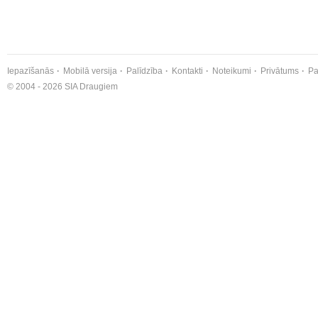
Iepazīšanās
Mobilā versija
Palīdzība
Kontakti
Noteikumi
Privātums
Pa
© 2004 - 2026 SIA Draugiem