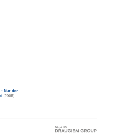
 - Nur der
ei
(2005)