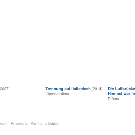
Trennung auf Italienisch
Die Luftbrücke
(2007)
(2014)
Himmel war fr
Ģimenes filma
Drāma
kumi
Privātums
Par mums
Darbs