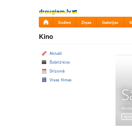
Pāriet
uz
saturu
Šodien
Ziņas
Galerijas
S
Kino
Aktuāli
Šobrīd kino
Drīzumā
Visas filmas
S
Kinot
Komē