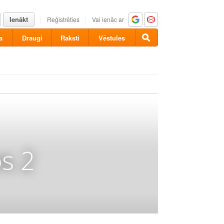
Ienākt
Reģistrēties
Vai ienāc ar
a
Draugi
Raksti
Vēstules
s 2