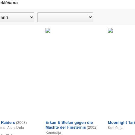
eklēšana
y Raiders
Erkan & Stefan gegen die
Moonlight Tari
(2008)
Mächte der Finsternis
(2002)
umu
,
Asa sižeta
Komēdija
Komēdija