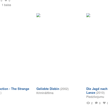
0
0
1 balss
ction - The Strange
Geliebte Diebin
Die Jagd nach 
(2002)
Lanze
)
(2010)
Kriminālfilma
Piedzīvojumu
2
0