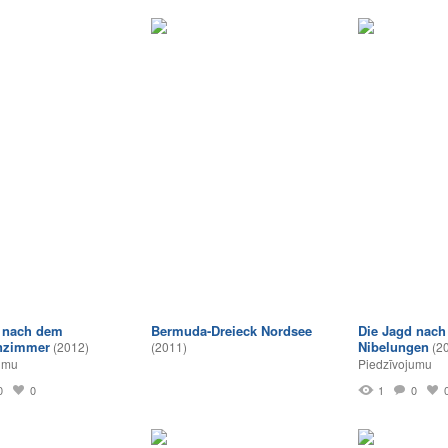
 nach dem
Bermuda-Dreieck Nordsee
Die Jagd nach
inzimmer
Nibelungen
(2012)
(2011)
(2
umu
Piedzīvojumu
0
0
1
0