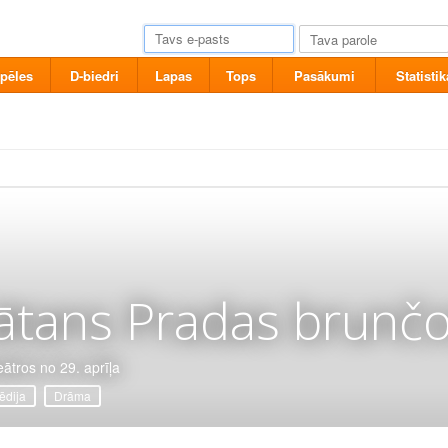
pēles
D-biedri
Lapas
Tops
Pasākumi
Statistik
ātans Pradas brunčo
eātros no 29. aprīļa
dija
Drāma