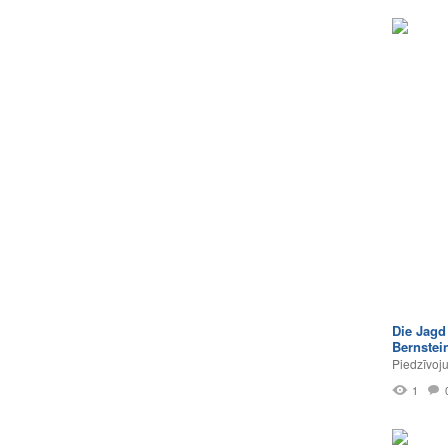
Die Jagd
Bernste
Piedzīvoj
1