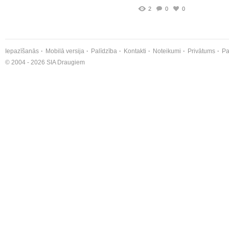
2
0
0
Iepazīšanās
Mobilā versija
Palīdzība
Kontakti
Noteikumi
Privātums
Pa
© 2004 - 2026 SIA Draugiem