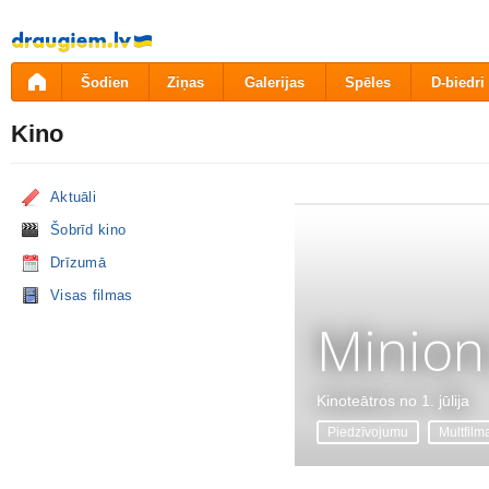
Pāriet
uz
saturu
Šodien
Ziņas
Galerijas
Spēles
D-biedri
Kino
Aktuāli
Šobrīd kino
Drīzumā
Visas filmas
Minion
Kinoteātros no 1. jūlija
Piedzīvojumu
Multfilm