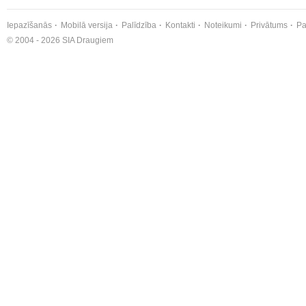
Iepazīšanās
Mobilā versija
Palīdzība
Kontakti
Noteikumi
Privātums
Pa
© 2004 - 2026 SIA Draugiem