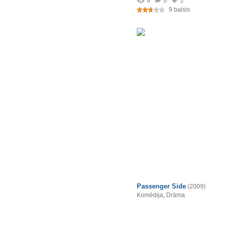
8
0
2
9 balsis
Passenger Side
(2009)
Komēdija
,
Drāma