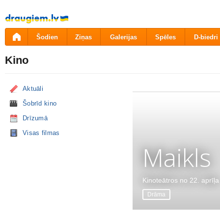
Pāriet
uz
saturu
Šodien
Ziņas
Galerijas
Spēles
D-biedri
Kino
Aktuāli
Šobrīd kino
Drīzumā
Visas filmas
Maikls
Kinoteātros no 22. aprīļa
Drāma