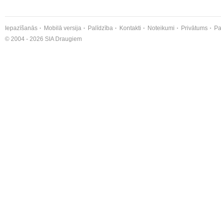
Iepazīšanās
Mobilā versija
Palīdzība
Kontakti
Noteikumi
Privātums
Pa
© 2004 - 2026 SIA Draugiem