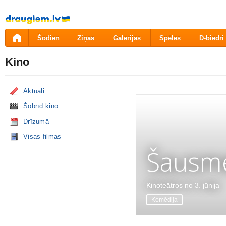
Pāriet
uz
saturu
Šodien
Ziņas
Galerijas
Spēles
D-biedri
Kino
Aktuāli
Šobrīd kino
Drīzumā
Visas filmas
Šausme
Kinoteātros no 3. jūnija
Komēdija