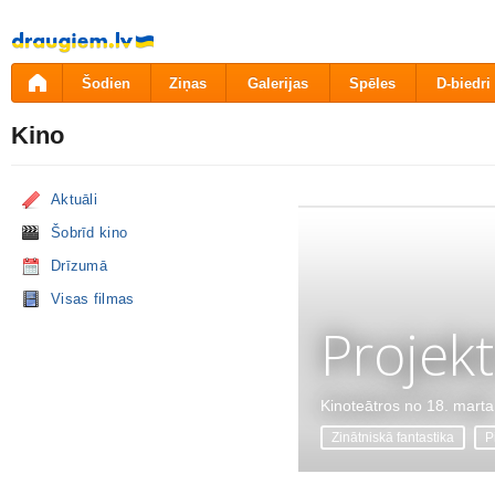
Pāriet
uz
saturu
Šodien
Ziņas
Galerijas
Spēles
D-biedri
Kino
Aktuāli
Šobrīd kino
Drīzumā
Visas filmas
Projekt
Kinoteātros no 18. marta
Zinātniskā fantastika
P