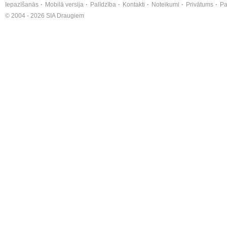
Iepazīšanās
Mobilā versija
Palīdzība
Kontakti
Noteikumi
Privātums
Pa
© 2004 - 2026 SIA Draugiem