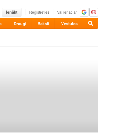
Ienākt
Reģistrēties
Vai ienāc ar
a
Draugi
Raksti
Vēstules