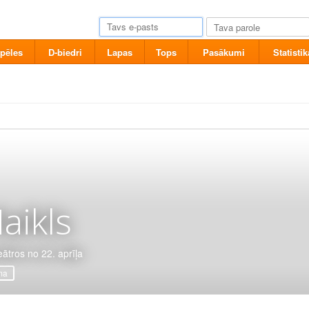
pēles
D-biedri
Lapas
Tops
Pasākumi
Statistik
aikls
eātros no 22. aprīļa
ma