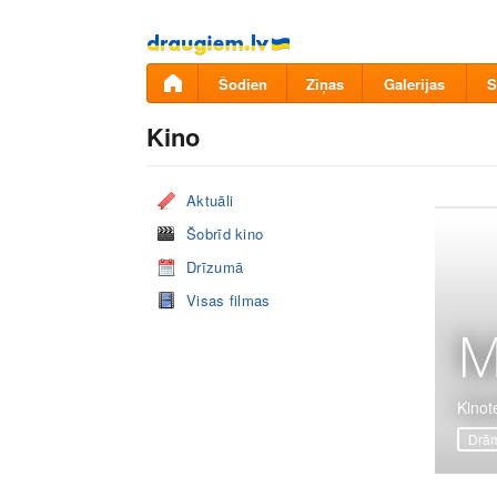
Pāriet
uz
saturu
Šodien
Ziņas
Galerijas
S
Kino
Aktuāli
Šobrīd kino
Drīzumā
Visas filmas
M
Kinot
Drā