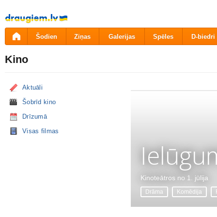
Pāriet
uz
saturu
Šodien
Ziņas
Galerijas
Spēles
D-biedri
Kino
Aktuāli
Šobrīd kino
Drīzumā
Visas filmas
Ielūgu
Kinoteātros no 1. jūlija
Drāma
Komēdija