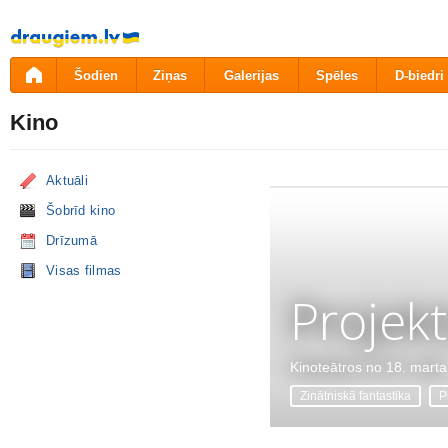
Pāriet
uz
saturu
Šodien
Ziņas
Galerijas
Spēles
D-biedri
Kino
Aktuāli
Šobrīd kino
Drīzumā
Visas filmas
Projekt
Kinoteātros no 18. marta
Zinātniskā fantastika
P