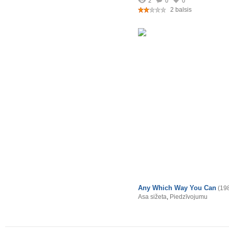
2
0
0
2 balsis
Any Which Way You Can
(19
Asa sižeta
,
Piedzīvojumu