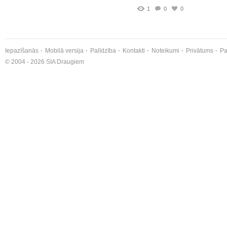
1
0
0
Iepazīšanās
Mobilā versija
Palīdzība
Kontakti
Noteikumi
Privātums
Pa
© 2004 - 2026 SIA Draugiem