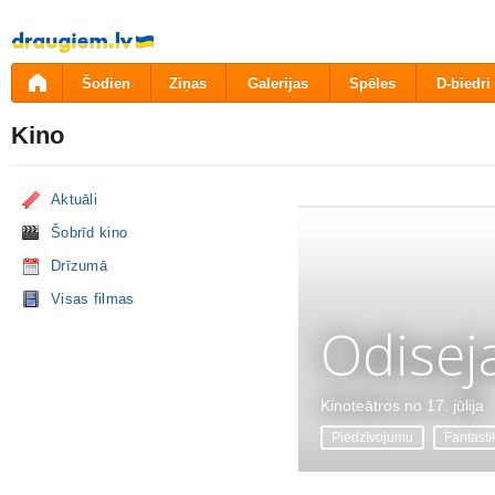
Pāriet
uz
saturu
Šodien
Ziņas
Galerijas
Spēles
D-biedri
Kino
Aktuāli
Šobrīd kino
Drīzumā
Visas filmas
Odisej
Kinoteātros no 17. jūlija
Piedzīvojumu
Fantasti