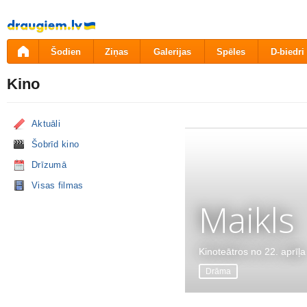
Pāriet
uz
saturu
Šodien
Ziņas
Galerijas
Spēles
D-biedri
Kino
Aktuāli
Šobrīd kino
Drīzumā
Visas filmas
Maikls
Kinoteātros no 22. aprīļa
Drāma