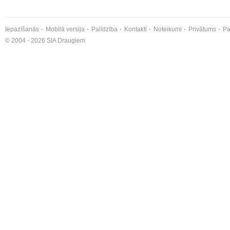
Iepazīšanās
Mobilā versija
Palīdzība
Kontakti
Noteikumi
Privātums
Pa
© 2004 - 2026 SIA Draugiem