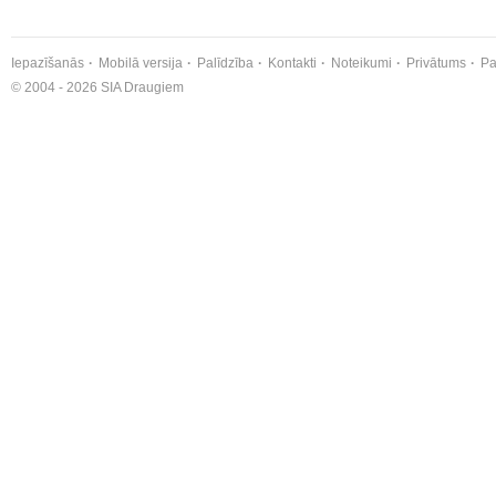
Iepazīšanās
Mobilā versija
Palīdzība
Kontakti
Noteikumi
Privātums
Pa
© 2004 - 2026 SIA Draugiem