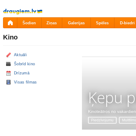
Pāriet
uz
saturu
Šodien
Ziņas
Galerijas
Spēles
D-biedri
Kino
Aktuāli
Šobrīd kino
Drīzumā
Visas filmas
Ķepu p
Kinoteātros no vakardie
Piedzīvojumu
Multfilm