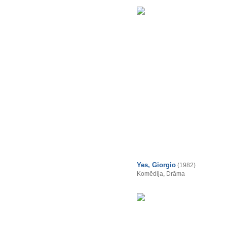
Yes, Giorgio
(1982)
Komēdija
,
Drāma