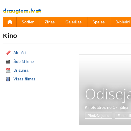
Pāriet
uz
saturu
Šodien
Ziņas
Galerijas
Spēles
D-biedri
Kino
Aktuāli
Šobrīd kino
Drīzumā
Visas filmas
Odisej
Kinoteātros no 17. jūlija
Piedzīvojumu
Fantasti