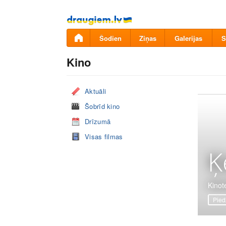
Pāriet
uz
saturu
Šodien
Ziņas
Galerijas
S
Kino
Aktuāli
Šobrīd kino
Drīzumā
Visas filmas
Ķ
Kinot
Pied