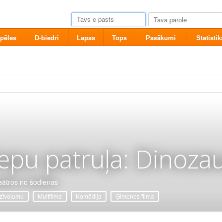
pēles
D-biedri
Lapas
Tops
Pasākumi
Statistik
epu patruļa: Dinozau
eātros no šodienas
zīvojumu
Multfilma
Komēdija
Ģimenes filma