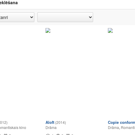
eklēšana
Aloft
Copie confor
2012)
(2014)
mantiskais kino
Drāma
Drāma
,
Romanti