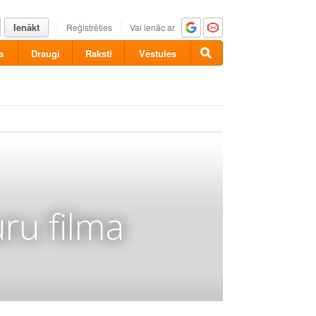
Ienākt
Reģistrēties
Vai ienāc ar
a
Draugi
Raksti
Vēstules
ru filma