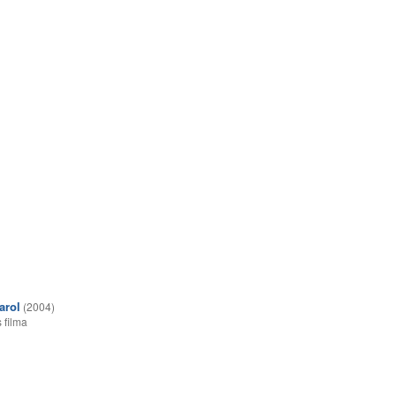
arol
(2004)
 filma