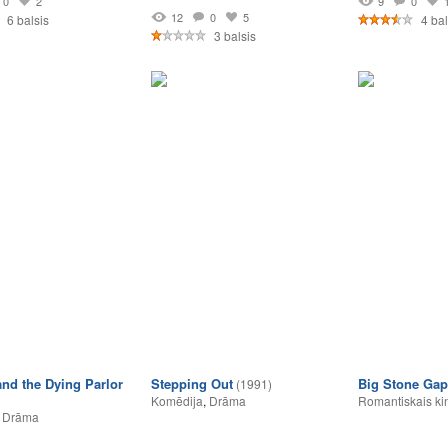
0
2
9
0
12
0
5
6 balsis
4 bal
3 balsis
and the Dying Parlor
Stepping Out
Big Stone Gap
(1991)
Komēdija
,
Drāma
Romantiskais ki
,
Drāma