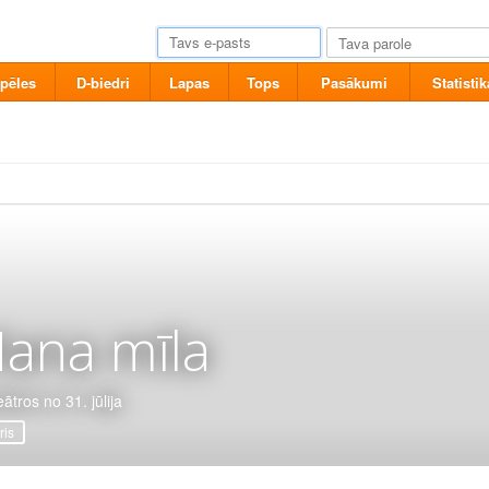
pēles
D-biedri
Lapas
Tops
Pasākumi
Statistik
ana mīla
ātros no 31. jūlija
ris