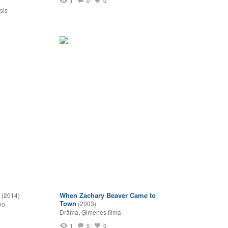
1
1
0
0
sis
When Zachary Beaver Came to
(2014)
Town
(2003)
no
Drāma
,
Ģimenes filma
1
0
0