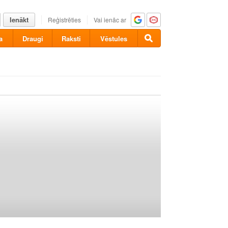
Ienākt
Reģistrēties
Vai ienāc ar
a
Draugi
Raksti
Vēstules