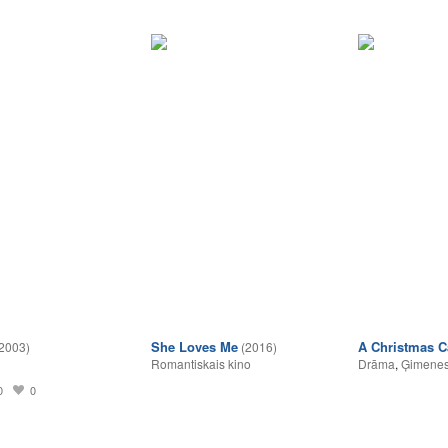
She Loves Me
A Christmas C
2003)
(2016)
Romantiskais kino
Drāma
,
Ģimenes
0
0