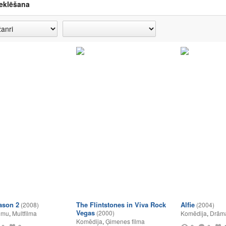
eklēšana
ason 2
The Flintstones in Viva Rock
Alfie
(2008)
(2004)
Vegas
(2000)
umu
,
Multfilma
Komēdija
,
Drām
Komēdija
,
Ģimenes filma