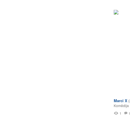
Marci X
(
Komēdija
1