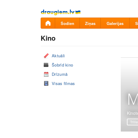
Pāriet
uz
saturu
Šodien
Ziņas
Galerijas
S
Kino
Aktuāli
Šobrīd kino
Drīzumā
Visas filmas
M
Kinote
Trille