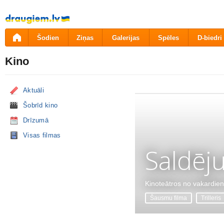
Pāriet
uz
saturu
Šodien
Ziņas
Galerijas
Spēles
D-biedri
Kino
Aktuāli
Šobrīd kino
Drīzumā
Visas filmas
Saldēj
Kinoteātros no vakardie
Šausmu filma
Trilleris