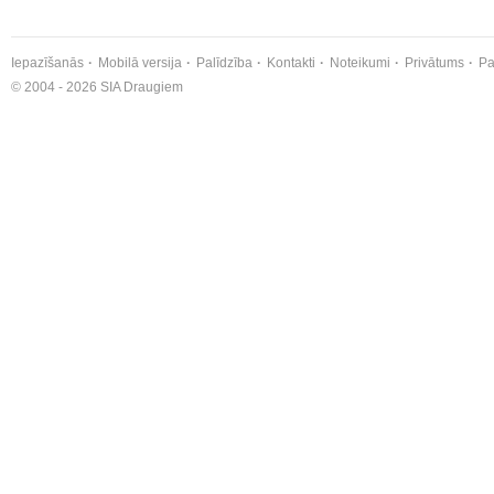
Iepazīšanās
Mobilā versija
Palīdzība
Kontakti
Noteikumi
Privātums
Pa
© 2004 - 2026 SIA Draugiem