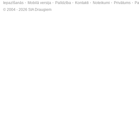
Iepazīšanās
Mobilā versija
Palīdzība
Kontakti
Noteikumi
Privātums
Pa
© 2004 - 2026 SIA Draugiem