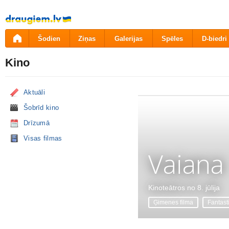
Pāriet
uz
saturu
Šodien
Ziņas
Galerijas
Spēles
D-biedri
Kino
Aktuāli
Šobrīd kino
Drīzumā
Visas filmas
Vaiana
Kinoteātros no 8. jūlija
Ģimenes filma
Fantast