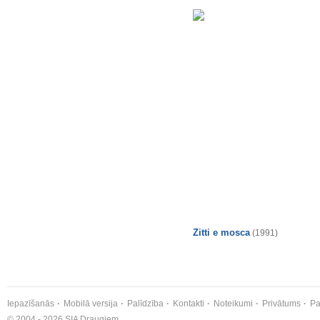
Zitti e mosca
(1991)
Iepazīšanās
Mobilā versija
Palīdzība
Kontakti
Noteikumi
Privātums
Pa
© 2004 - 2026 SIA Draugiem