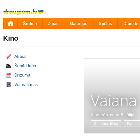
Pāriet
uz
saturu
Šodien
Ziņas
Galerijas
Spēles
D-biedri
Kino
Aktuāli
Šobrīd kino
Drīzumā
Visas filmas
Vaiana
Kinoteātros no 8. jūlija
Ģimenes filma
Fantast