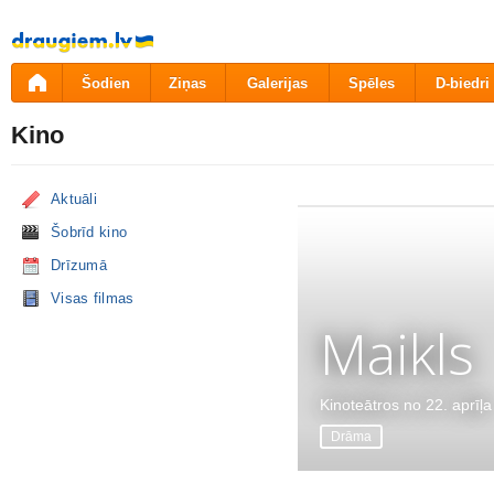
Pāriet
uz
saturu
Šodien
Ziņas
Galerijas
Spēles
D-biedri
Kino
Aktuāli
Šobrīd kino
Drīzumā
Visas filmas
Maikls
Kinoteātros no 22. aprīļa
Drāma