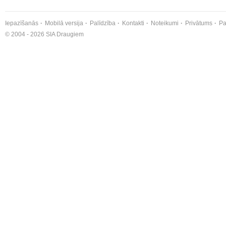
Iepazīšanās
Mobilā versija
Palīdzība
Kontakti
Noteikumi
Privātums
Pa
© 2004 - 2026 SIA Draugiem