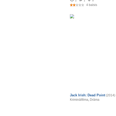
2
1
0
4 balsis
Jack Irish: Dead Point
(2014)
Kriminālfilma
,
Drāma