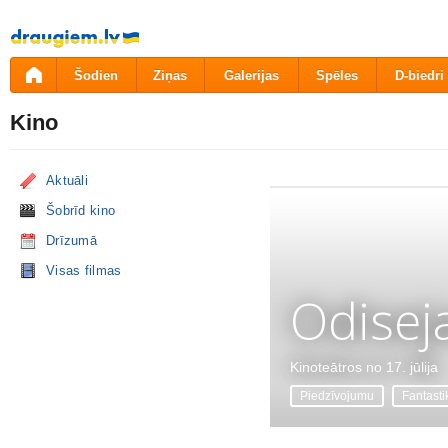
Pāriet
uz
saturu
Šodien
Ziņas
Galerijas
Spēles
D-biedri
Kino
Aktuāli
Šobrīd kino
Drīzumā
Visas filmas
Odisej
Kinoteātros no 17. jūlija
Piedzīvojumu
Fantasti