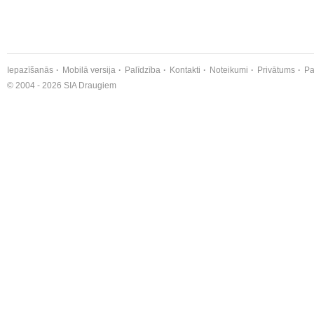
Iepazīšanās
Mobilā versija
Palīdzība
Kontakti
Noteikumi
Privātums
Pa
© 2004 - 2026 SIA Draugiem