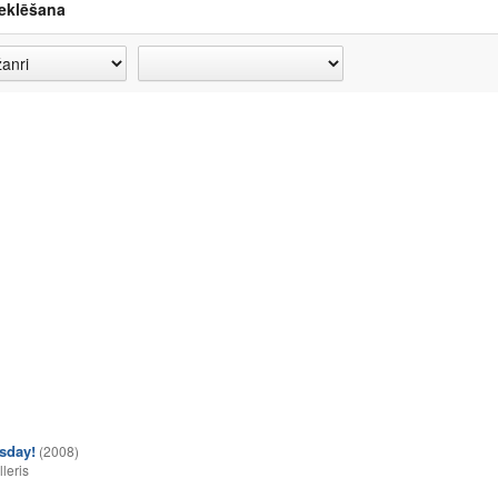
eklēšana
sday!
(2008)
lleris