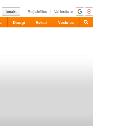
Ienākt
Reģistrēties
Vai ienāc ar
a
Draugi
Raksti
Vēstules