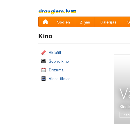
Pāriet
uz
saturu
Šodien
Ziņas
Galerijas
S
Kino
Aktuāli
Šobrīd kino
Drīzumā
Visas filmas
V
Kinote
Pied