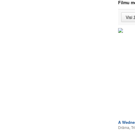
Filmu m
A Wedne
Drāma
,
Tri