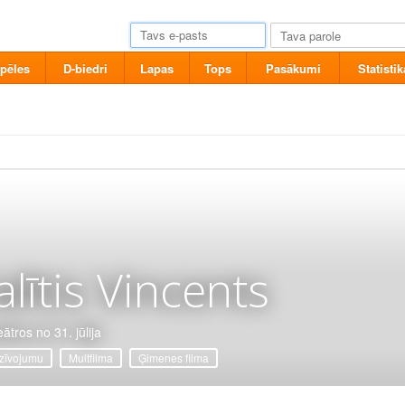
pēles
D-biedri
Lapas
Tops
Pasākumi
Statistik
alītis Vincents
ātros no 31. jūlija
zīvojumu
Multfilma
Ģimenes filma