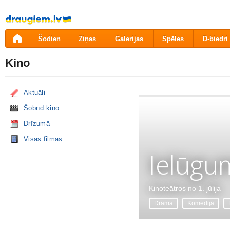
Pāriet
uz
saturu
Šodien
Ziņas
Galerijas
Spēles
D-biedri
Kino
Aktuāli
Šobrīd kino
Drīzumā
Visas filmas
Ielūgu
Kinoteātros no 1. jūlija
Drāma
Komēdija