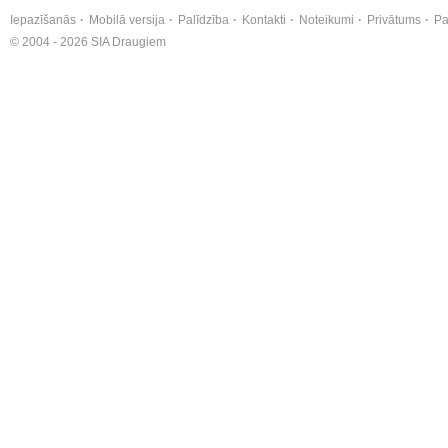
Iepazīšanās
Mobilā versija
Palīdzība
Kontakti
Noteikumi
Privātums
Pa
© 2004 - 2026 SIA Draugiem