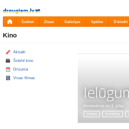
Pāriet
uz
saturu
Šodien
Ziņas
Galerijas
Spēles
D-biedri
Kino
Aktuāli
Šobrīd kino
Drīzumā
Visas filmas
Ielūgu
Kinoteātros no 1. jūlija
Drāma
Komēdija