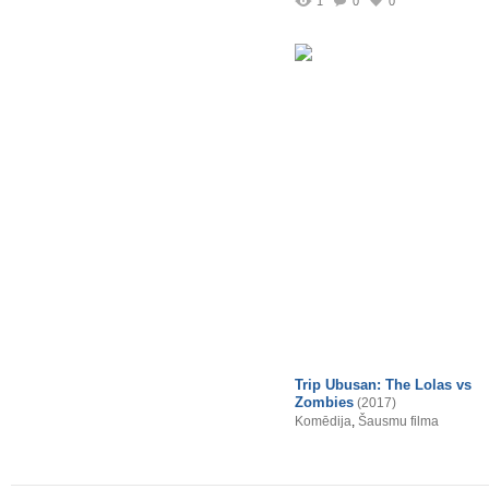
1
0
0
Trip Ubusan: The Lolas vs
Zombies
(2017)
Komēdija
,
Šausmu filma