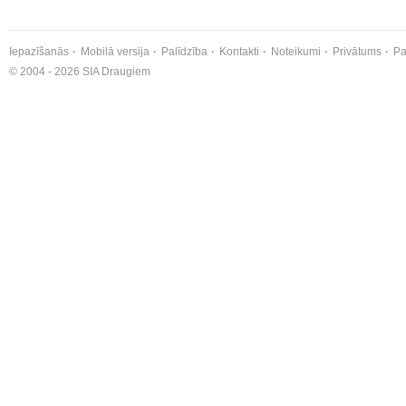
Iepazīšanās
Mobilā versija
Palīdzība
Kontakti
Noteikumi
Privātums
Pa
© 2004 - 2026 SIA Draugiem