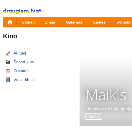
Pāriet
uz
saturu
Šodien
Ziņas
Galerijas
Spēles
D-biedri
Kino
Aktuāli
Šobrīd kino
Drīzumā
Visas filmas
Maikls
Kinoteātros no 22. aprīļa
Drāma