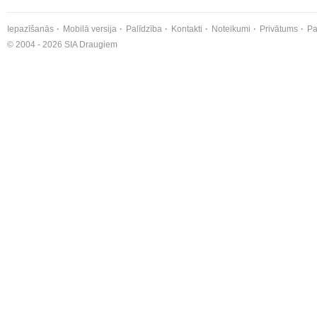
Iepazīšanās
Mobilā versija
Palīdzība
Kontakti
Noteikumi
Privātums
Pa
© 2004 - 2026 SIA Draugiem