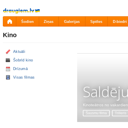
Pāriet
uz
saturu
Šodien
Ziņas
Galerijas
Spēles
D-biedri
Kino
Aktuāli
Šobrīd kino
Drīzumā
Visas filmas
Saldēj
Kinoteātros no vakardie
Šausmu filma
Trilleris