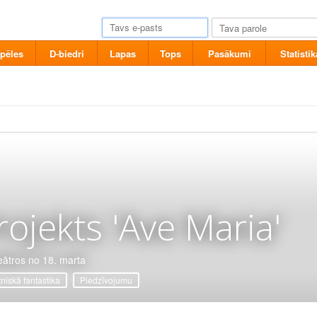
pēles
D-biedri
Lapas
Tops
Pasākumi
Statistik
rojekts 'Ave Maria'
eātros no 18. marta
tniskā fantastika
Piedzīvojumu