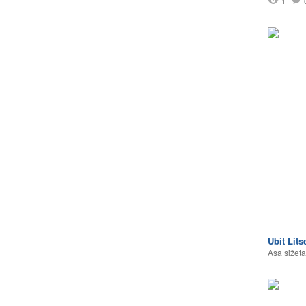
1
Ubit Lit
Asa sižeta