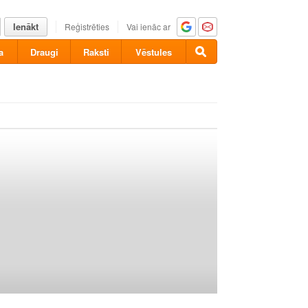
Ienākt
Reģistrēties
Vai ienāc ar
a
Draugi
Raksti
Vēstules