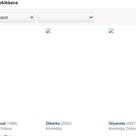
eklēšana
рай
Dikarka
Glyanets
(1990)
(2002)
(2007
,
Drāma
Komēdija
Komēdija
,
Drām