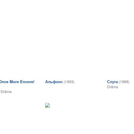
Once More Encore!
Альфонс
Слуга
(1993)
(1988)
Drāma
,
Drāma