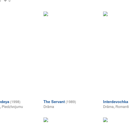
0
0
sedeya
The Servant
Interdevochka
(1998)
(1989)
,
Piedzīvojumu
Drāma
Drāma
,
Romanti