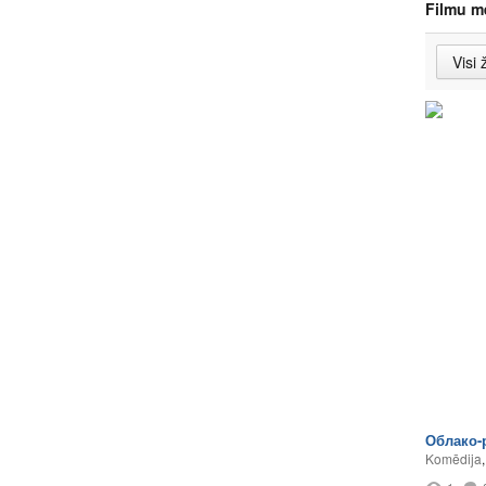
Filmu m
Облако-
Komēdija