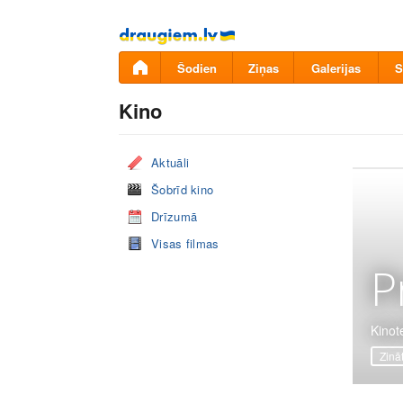
Pāriet
uz
saturu
Šodien
Ziņas
Galerijas
S
Kino
Aktuāli
Šobrīd kino
Drīzumā
Visas filmas
P
Kinot
Zinā