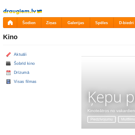
Pāriet
uz
saturu
Šodien
Ziņas
Galerijas
Spēles
D-biedri
Kino
Aktuāli
Šobrīd kino
Drīzumā
Visas filmas
Ķepu p
Kinoteātros no vakardie
Piedzīvojumu
Multfilm